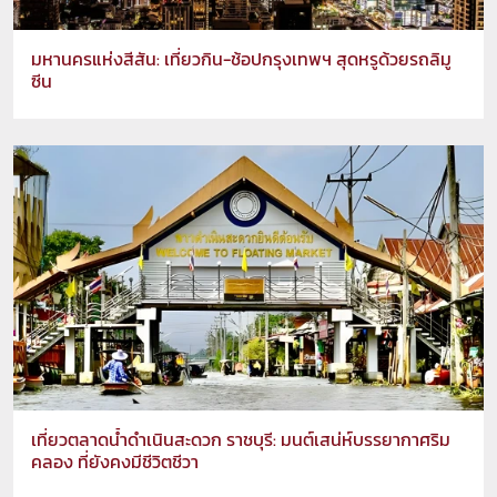
มหานครแห่งสีสัน: เที่ยวกิน-ช้อปกรุงเทพฯ สุดหรูด้วยรถลิมู
ซีน
เที่ยวตลาดน้ำดำเนินสะดวก ราชบุรี: มนต์เสน่ห์บรรยากาศริม
คลอง ที่ยังคงมีชีวิตชีวา