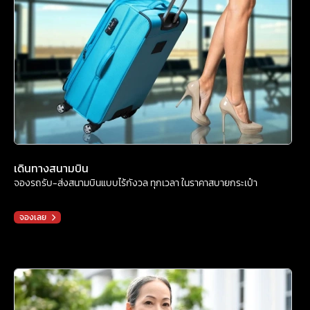
เดินทางสนามบิน
จองรถรับ-ส่งสนามบินแบบไร้กังวล ทุกเวลา ในราคาสบายกระเป๋า
จองเลย